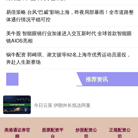
易倍策略 台风“巴威”影响上海，昨夜局部暴雨！全市道路整
体通行情况平稳可控
美牛股 智能眼镜行业加速进入交互新时代 全球首款智能眼
镜AIOS亮相
锅牛配资 郭崎琪、谢文骏等92名上海市优秀运动员退役，
奔赴人生新赛场
推荐资讯
今日云策 伊朗外长抵达阿曼
美港通证券官
股票配资平
炒股配资公
正规配资公
网
台
司
司