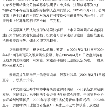
对象发行可转换公司债券募集说明书》申报稿、注册稿等系列文件，
均称公司不存在资金被实际控制人占用的情况。2024年2月7日，公司
披露《关于终止向不特定对象发行可转换公司债券事项的公告》。维
康药业上述募集说明书不准确、不完整。
根据最高人民法院虚假陈述司法解释，上市公司等因证券虚假陈
述行为导致投资者权益受损，投资者可以依法起诉索赔，索赔范围包
括投资差额损失、佣金和印花税损失。
厉健律师表示，根据司法解释，暂定：在2021年3月31日至2024
年4月19日期间买入维康药业股票，并在2024年4月19日收盘时持有
该股票的受损股民，可索赔。索赔条件最终以法院认定为准。（维康
药业维权入口）
索赔需提供证券开户信息查询单、股票对账单（2021年3月1日起
至今）、联系方式等。
（本文由浙江裕丰律师事务所厉健律师供稿，不代表新浪财经的
立场。厉健律师，系中国法学会证券法学研究会理事、中国证券业协
会证券纠纷调解员，2009年荣获“浙江省优秀青年律师”称号。2003年
至今，厉健律师代理投资者告赢100余家上市公司并获赔，成效显