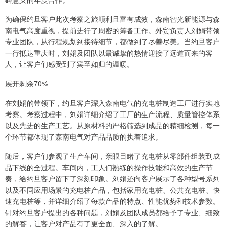
为确保约旦客户此次考察之旅顺利且富有成效，森南智光新能源与森
南电气高度重视，提前进行了周密的筹备工作。外贸负责人刘娟带领
专业团队，从行程规划到接待细节，都做到了尽善尽美。当约旦客户
一行抵达重庆时，刘娟及团队以最诚挚的热情迎接了远道而来的客
人，让客户们感受到了宾至如归的温暖。
展开剩余70%
在刘娟的带领下，约旦客户深入森南电气的充电桩制造工厂进行实地
考察。考察过程中，刘娟详细介绍了工厂的生产流程、质量管控体系
以及先进的生产工艺。从原材料的严格筛选到成品的精细检测，每一
个环节都体现了森南电气对产品品质的执着追求。
随后，客户们参观了生产车间，亲眼目睹了充电桩从零部件组装到成
品下线的全过程。车间内，工人们熟练的操作技能和高效的生产节
奏，给约旦客户留下了深刻印象。刘娟还向客户展示了各种型号系列
以及不同应用场景的充电桩产品，包括家用充电桩、公共充电桩、快
速充电桩等，并详细介绍了每款产品的特点、性能优势和技术参数。
针对约旦客户提出的各种问题，刘娟及团队成员都给予了专业、细致
的解答，让客户对产品有了更全面、深入的了解。