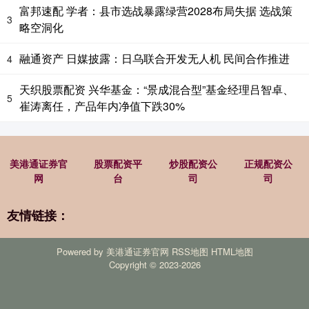
富邦速配 学者：县市选战暴露绿营2028布局失据 选战策
3
略空洞化
融通资产 日媒披露：日乌联合开发无人机 民间合作推进
4
天织股票配资 兴华基金：“景成混合型”基金经理吕智卓、
5
崔涛离任，产品年内净值下跌30%
美港通证券官
股票配资平
炒股配资公
正规配资公
网
台
司
司
友情链接：
Powered by
美港通证券官网
RSS地图
HTML地图
Copyright
© 2023-2026