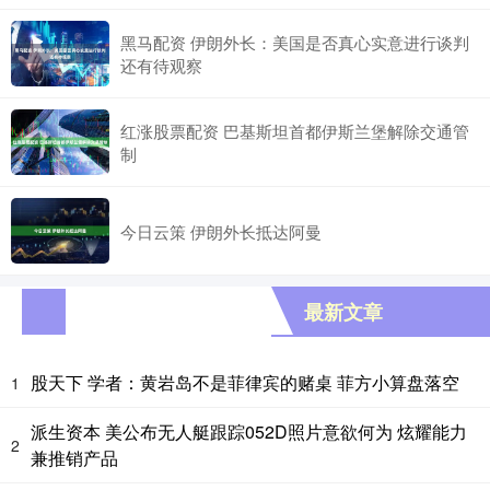
黑马配资 伊朗外长：美国是否真心实意进行谈判
还有待观察
红涨股票配资 巴基斯坦首都伊斯兰堡解除交通管
制
今日云策 伊朗外长抵达阿曼
最新文章
股天下 学者：黄岩岛不是菲律宾的赌桌 菲方小算盘落空
1
派生资本 美公布无人艇跟踪052D照片意欲何为 炫耀能力
2
兼推销产品