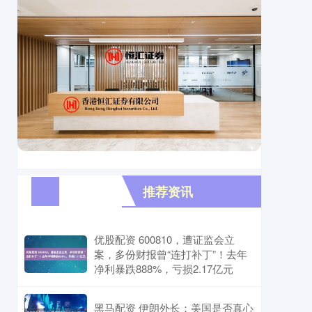
推荐资讯
优股配资 600810，遭证监会立
案，多份财报曾“连打补丁”！去年
净利暴跌888%，亏损2.17亿元
黑马配资 伊朗外长：美国是否真心