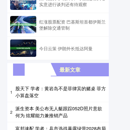
实意进行谈判还有待观察
红涨股票配资 巴基斯坦首都伊斯兰
堡解除交通管制
今日云策 伊朗外长抵达阿曼
最新文章
股天下 学者：黄岩岛不是菲律宾的赌桌 菲方
1
小算盘落空
派生资本 美公布无人艇跟踪052D照片意欲
2
何为 炫耀能力兼推销产品
富邦速配 学者：县市选战暴露绿营2028布局