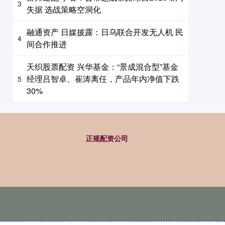
3
失据 选战策略空洞化
融通资产 日媒披露：日乌联合开发无人机 民
4
间合作推进
天织股票配资 兴华基金：“景成混合型”基金
经理吕智卓、崔涛离任，产品年内净值下跌
5
30%
正规配资公司