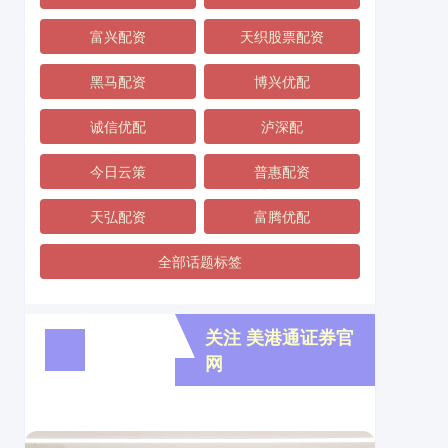
富兴配资
天织股票配资
黑马配资
博兴优配
诚信优配
泸深配
今日云策
普惠配资
天弘配资
富腾优配
全部话题标签
关注 美港通证券官
网