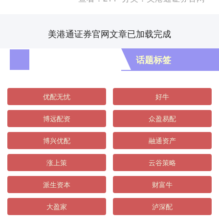
《....
美港通证券官网文章已加载完成
话题标签
优配无忧
好牛
博远配资
众盈易配
博兴优配
融通资产
涨上策
云谷策略
派生资本
财富牛
大盈家
泸深配