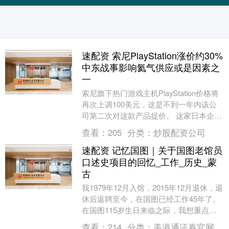
速配资 索尼PlayStation涨价约30%
中东战事影响氦气供应或是因素之
一
索尼旗下热门游戏主机PlayStation价格将
再次上调100美元，这是不到一年内该公
司第二次对这款产品提价。 这家日本企业
以“全球经济环境持续承压”为由表示，....
查看：
205
分类：
炒股配资公司
速配资 记忆国图｜关于国图老馆员
口述史项目的回忆_工作_历史_蒙
古
我1979年12月入馆，2015年12月退休，退
休后返聘至今，在国图已经工作45年了。
在国图115岁生日来临之际，我想重点回
忆一下国图老馆员口述史项目与纪录片
查看：
214
分类：
美港通证券官网