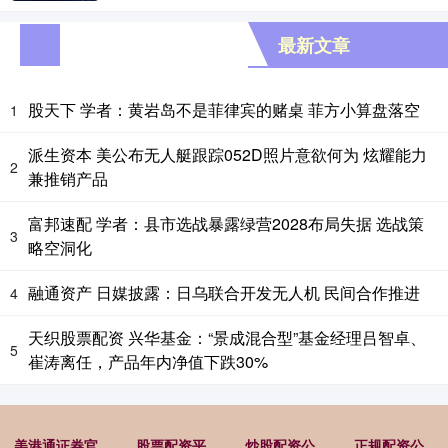
最新文章
股天下 学者：黄岩岛不是菲律宾的赌桌 菲方小算盘落空
1
派生资本 美公布无人艇跟踪052D照片意欲何为 炫耀能力
2
兼推销产品
富邦速配 学者：县市选战暴露绿营2028布局失据 选战策
3
略空洞化
融通资产 日媒披露：日乌联合开发无人机 民间合作推进
4
天织股票配资 兴华基金：“景成混合型”基金经理吕智卓、
5
崔涛离任，产品年内净值下跌30%
美港通证券官
股票配资平
炒股配资公
正规配资公