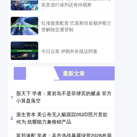
实意进行谈判还有待观察
红涨股票配资 巴基斯坦首都伊斯兰
堡解除交通管制
今日云策 伊朗外长抵达阿曼
最新文章
股天下 学者：黄岩岛不是菲律宾的赌桌 菲方
1
小算盘落空
派生资本 美公布无人艇跟踪052D照片意欲
2
何为 炫耀能力兼推销产品
富邦速配 学者：县市选战暴露绿营2028布局