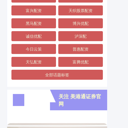
富兴配资
天织股票配资
黑马配资
博兴优配
诚信优配
泸深配
今日云策
普惠配资
天弘配资
富腾优配
全部话题标签
关注 美港通证券官
网