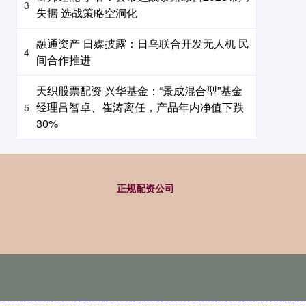
3
失据 选战策略空洞化
融通资产 日媒披露：日乌联合开发无人机 民
4
间合作推进
天织股票配资 兴华基金：“景成混合型”基金
经理吕智卓、崔涛离任，产品年内净值下跌
5
30%
正规配资公司