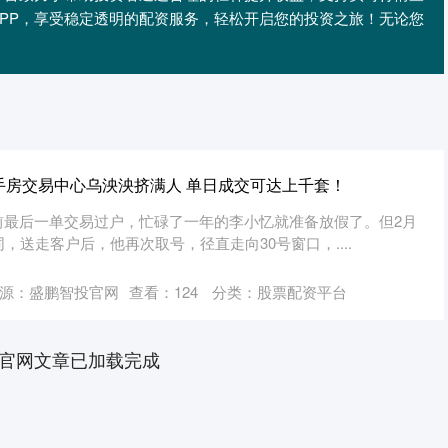
PP，享受稳定透明的配资服务，轻松开启您的投资之旅！无论您
手房交易中心乌泱泱挤满人 单日成交可达上千套！
前最后一单交易过户，忙碌了一年的李小忆就准备放假了。但2月
，送走客户后，他再次取号，径直走向30号窗口，....
源：盛鹏智投官网
查看：
124
分类：
股票配资平台
官网文章已加载完成