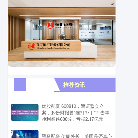
推荐资讯
优股配资 600810，遭证监会立
案，多份财报曾“连打补丁”！去年
净利暴跌888%，亏损2.17亿元
黑马配资 伊朗外长：美国是否真心