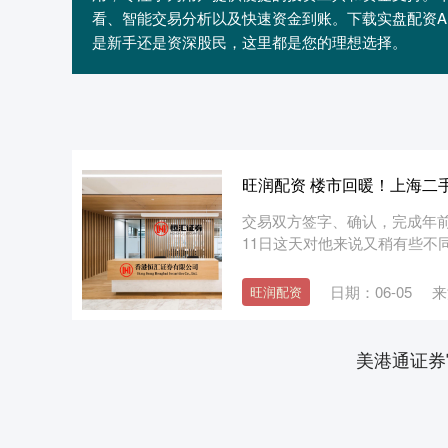
看、智能交易分析以及快速资金到账。下载实盘配资A
是新手还是资深股民，这里都是您的理想选择。
旺润配资 楼市回暖！上海二
交易双方签字、确认，完成年
11日这天对他来说又稍有些不同
日期：06-05
来
旺润配资
美港通证券