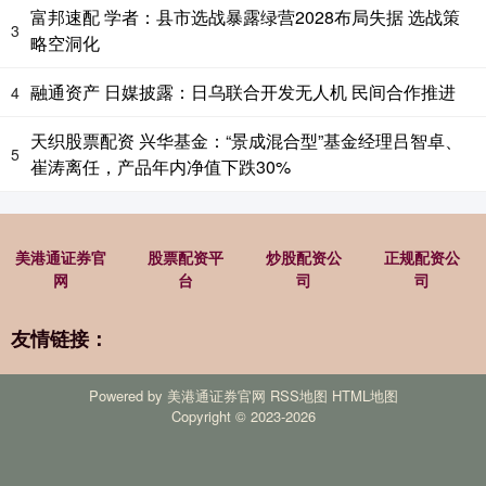
富邦速配 学者：县市选战暴露绿营2028布局失据 选战策
3
略空洞化
融通资产 日媒披露：日乌联合开发无人机 民间合作推进
4
天织股票配资 兴华基金：“景成混合型”基金经理吕智卓、
5
崔涛离任，产品年内净值下跌30%
美港通证券官
股票配资平
炒股配资公
正规配资公
网
台
司
司
友情链接：
Powered by
美港通证券官网
RSS地图
HTML地图
Copyright
© 2023-2026