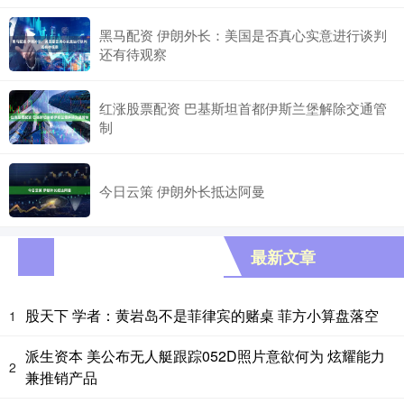
黑马配资 伊朗外长：美国是否真心实意进行谈判
还有待观察
红涨股票配资 巴基斯坦首都伊斯兰堡解除交通管
制
今日云策 伊朗外长抵达阿曼
最新文章
股天下 学者：黄岩岛不是菲律宾的赌桌 菲方小算盘落空
1
派生资本 美公布无人艇跟踪052D照片意欲何为 炫耀能力
2
兼推销产品