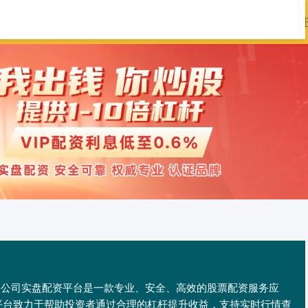
通证券官网
股票配资平台
炒股配资公司
配资公司实盘配资平台是一款专业、安全、高效的股票配资服务应
平台致力于帮助投资者通过合理的杠杆提升收益，支持实时行情查