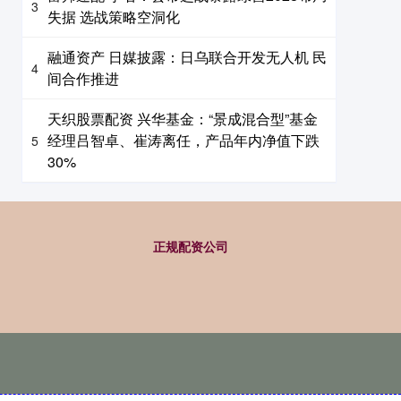
3
失据 选战策略空洞化
融通资产 日媒披露：日乌联合开发无人机 民
4
间合作推进
天织股票配资 兴华基金：“景成混合型”基金
经理吕智卓、崔涛离任，产品年内净值下跌
5
30%
正规配资公司